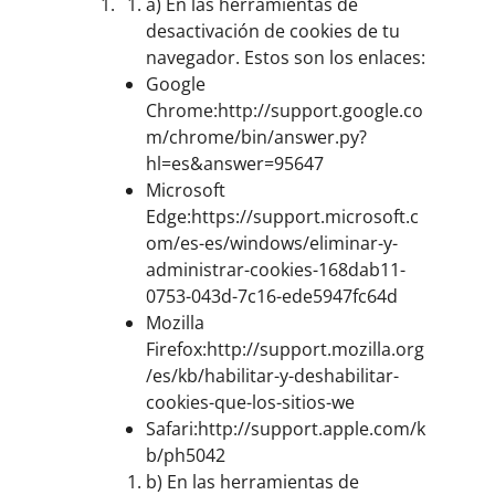
a) En las herramientas de
desactivación de cookies de tu
navegador. Estos son los enlaces:
Google
Chrome:
http://support.google.co
m/chrome/bin/answer.py?
hl=es&answer=95647
Microsoft
Edge:
https://support.microsoft.c
om/es-es/windows/eliminar-y-
administrar-cookies-168dab11-
0753-043d-7c16-ede5947fc64d
Mozilla
Firefox:
http://support.mozilla.org
/es/kb/habilitar-y-deshabilitar-
cookies-que-los-sitios-we
Safari:
http://support.apple.com/k
b/ph5042
b) En las herramientas de