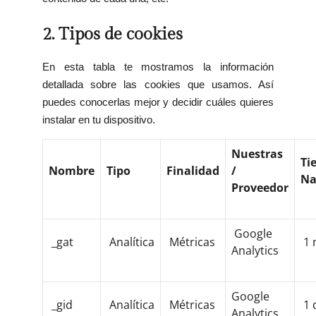
2. Tipos de cookies
En esta tabla te mostramos la información
detallada sobre las cookies que usamos. Así
puedes conocerlas mejor y decidir cuáles quieres
instalar en tu dispositivo.
Nuestras
Ti
Nombre
Tipo
Finalidad
/
Na
Proveedor
Google
_gat
Analítica
Métricas
1 
Analytics
Google
_gid
Analítica
Métricas
1 
Analytics