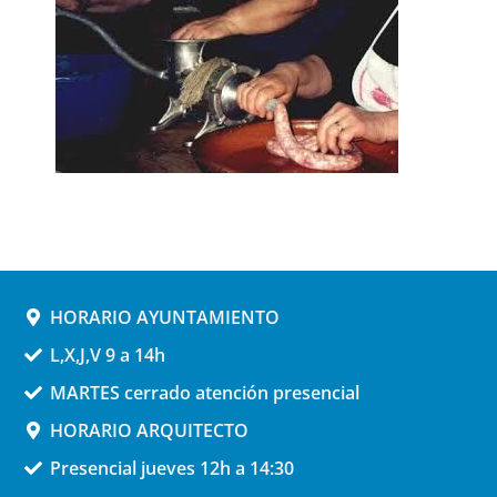
HORARIO AYUNTAMIENTO
L,X,J,V 9 a 14h
MARTES cerrado atención presencial
HORARIO ARQUITECTO
Presencial jueves 12h a 14:30