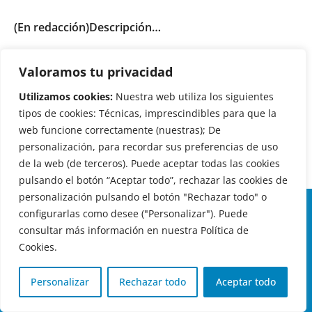
(En redacción)Descripción…
Fragua ( de un particular, conservada en
Valoramos tu privacidad
perfectas condiciones)
Utilizamos cookies:
Nuestra web utiliza los siguientes
tipos de cookies: Técnicas, imprescindibles para que la
Galería fotográfica
web funcione correctamente (nuestras); De
personalización, para recordar sus preferencias de uso
de la web (de terceros). Puede aceptar todas las cookies
pulsando el botón “Aceptar todo”, rechazar las cookies de
personalización pulsando el botón "Rechazar todo" o
configurarlas como desee ("Personalizar"). Puede
HORARIO AYUNTAMIENTO
consultar más información en nuestra Política de
L,X,J,V 9 a 14h
Cookies.
MARTES cerrado atención presencial
Personalizar
Rechazar todo
Aceptar todo
HORARIO ARQUITECTO