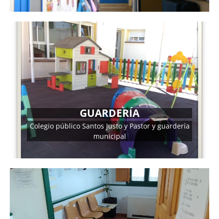
DIRECCIÓN
GUARDERÍA
Guardería: C/ Castillejos Nº 3 Tlf. 921 483 260
Colegio público Santos Justo y Pastor y guardería
municipal
MÁS INFORMACIÓN