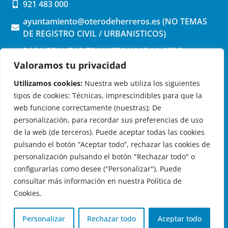
921 483 000
ayuntamiento@oterodeherreros.es (NO TEMAS
DE REGISTRO CIVIL / URBANISTICOS)
PARA REALIZAR TRAMITES USAR LA SEDE
ELECTRONICA (pinchar aquí)
Valoramos tu privacidad
Utilizamos cookies:
Nuestra web utiliza los siguientes
tipos de cookies: Técnicas, imprescindibles para que la
web funcione correctamente (nuestras); De
personalización, para recordar sus preferencias de uso
de la web (de terceros). Puede aceptar todas las cookies
OTERO DE HERREROS EN LAS REDES
pulsando el botón “Aceptar todo”, rechazar las cookies de
personalización pulsando el botón "Rechazar todo" o
configurarlas como desee ("Personalizar"). Puede
consultar más información en nuestra Política de
Cookies.
© 2026 Ayuntamiento de Otero de Herreros
Aviso Legal
|
Política de Privacidad
|
Política de Cookies
|
Personalizar
Rechazar todo
Aceptar todo
Registro de actividades de tratamiento
| Diseño:
Globales