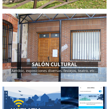
DIRECCIÓN
C/ Mayor Nº 9 Tlf. 921 483 000
SALÓN CULTURAL
Aeróbic, exposiciones diversas, festejos, teatro, etc...
MÁS INFORMACIÓN