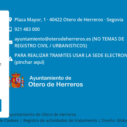
Plaza Mayor, 1 · 40422 Otero de Herreros · Segovia
921 483 000
ayuntamiento@oterodeherreros.es (NO TEMAS DE
REGISTRO CIVIL / URBANISTICOS)
PARA REALIZAR TRAMITES USAR LA SEDE ELECTRO
(pinchar aquí)
e
026 Ayuntamiento de Otero de Herreros
 de Cookies
|
Registro de actividades de tratamiento
| Diseño:
Globa