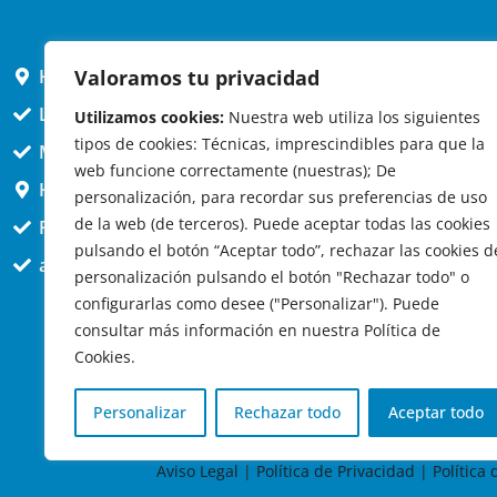
HORARIO AYUNTAMIENTO
Valoramos tu privacidad
L,X,J,V 9 a 14h
Utilizamos cookies:
Nuestra web utiliza los siguientes
tipos de cookies: Técnicas, imprescindibles para que la
MARTES cerrado atención presencial
web funcione correctamente (nuestras); De
HORARIO ARQUITECTO
personalización, para recordar sus preferencias de uso
de la web (de terceros). Puede aceptar todas las cookies
Presencial jueves 12h a 14:30
pulsando el botón “Aceptar todo”, rechazar las cookies d
att. telefónica jueves 10 a 14:30h.
personalización pulsando el botón "Rechazar todo" o
configurarlas como desee ("Personalizar"). Puede
consultar más información en nuestra Política de
Cookies.
Personalizar
Rechazar todo
Aceptar todo
© 2
Aviso Legal
|
Política de Privacidad
|
Política