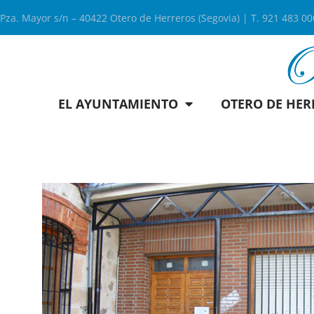
Pza. Mayor s/n – 40422 Otero de Herreros (Segovia) | T. 921 483 0
EL AYUNTAMIENTO
OTERO DE HER