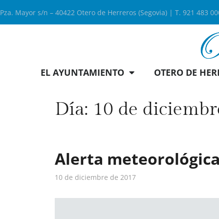
Pza. Mayor s/n – 40422 Otero de Herreros (Segovia) | T. 921 483 0
EL AYUNTAMIENTO
OTERO DE HER
Día:
10 de diciembr
Alerta meteorológica
10 de diciembre de 2017