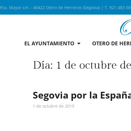
Pza. Mayor s/n – 40422 Otero de Herreros (Segovia) | T. 921 483 0
EL AYUNTAMIENTO
OTERO DE HER
Día:
1 de octubre d
Segovia por la Españ
1 de octubre de 2019