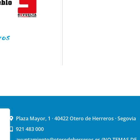
Plaza Mayor, 1 · 40422 Otero de Herreros · Segovia
921 483 000
ayuntamiento@oterodeherreros.es (NO TEMAS DE