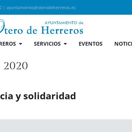
00 |
ayuntamiento@oterodeherreros.es
REROS
SERVICIOS
EVENTOS
NOTIC
e 2020
ia y solidaridad