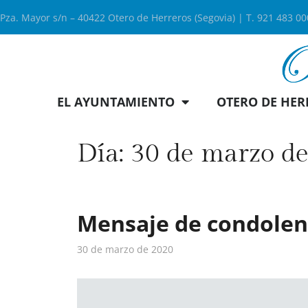
Pza. Mayor s/n – 40422 Otero de Herreros (Segovia) | T. 921 483 0
EL AYUNTAMIENTO
OTERO DE HER
Día:
30 de marzo d
Mensaje de condolenc
30 de marzo de 2020