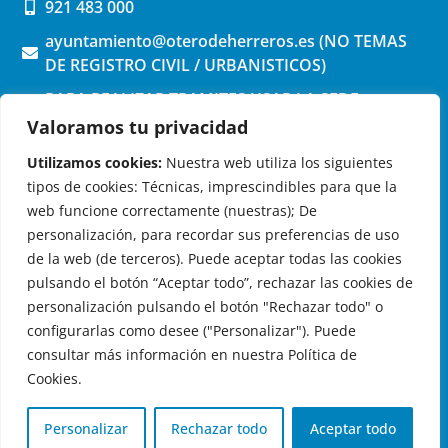
921 483 000
ayuntamiento@oterodeherreros.es (NO TEMAS
DE REGISTRO CIVIL / URBANISTICOS)
PARA REALIZAR TRAMITES USAR LA SEDE
ELECTRONICA (pinchar aquí)
Valoramos tu privacidad
Utilizamos cookies:
Nuestra web utiliza los siguientes
tipos de cookies: Técnicas, imprescindibles para que la
web funcione correctamente (nuestras); De
personalización, para recordar sus preferencias de uso
de la web (de terceros). Puede aceptar todas las cookies
OTERO DE HERREROS EN LAS REDES
pulsando el botón “Aceptar todo”, rechazar las cookies de
personalización pulsando el botón "Rechazar todo" o
configurarlas como desee ("Personalizar"). Puede
consultar más información en nuestra Política de
Cookies.
© 2026 Ayuntamiento de Otero de Herreros
Aviso Legal
|
Política de Privacidad
|
Política de Cookies
|
Personalizar
Rechazar todo
Aceptar todo
Registro de actividades de tratamiento
| Diseño:
Globales