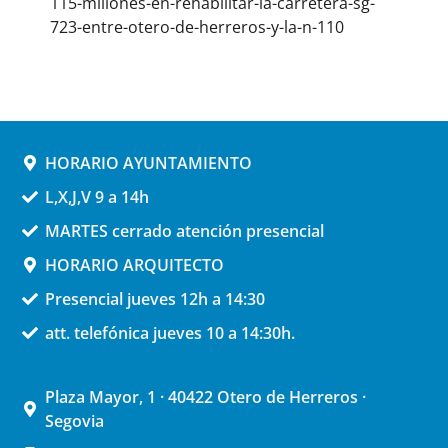
115-millones-en-rehabilitar-la-carretera-sg-
723-entre-otero-de-herreros-y-la-n-110
HORARIO AYUNTAMIENTO
L,X,J,V 9 a 14h
MARTES cerrado atención presencial
HORARIO ARQUITECTO
Presencial jueves 12h a 14:30
att. telefónica jueves 10 a 14:30h.
Plaza Mayor, 1 · 40422 Otero de Herreros ·
Segovia