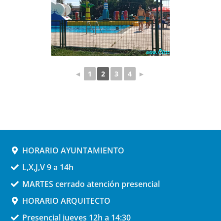
◄
1
2
3
4
►
HORARIO AYUNTAMIENTO
L,X,J,V 9 a 14h
MARTES cerrado atención presencial
HORARIO ARQUITECTO
Presencial jueves 12h a 14:30