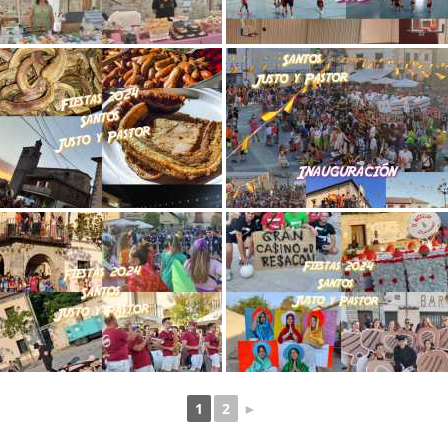
1
2
►