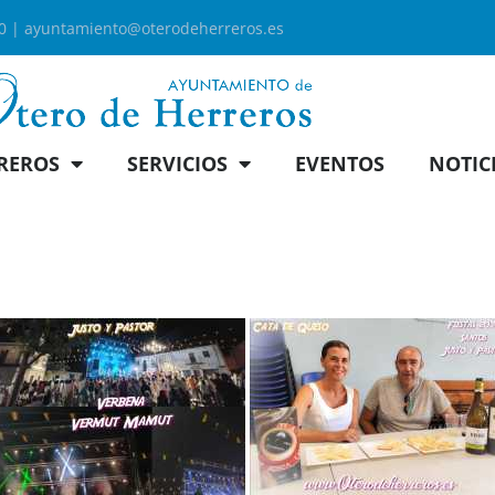
00 |
ayuntamiento@oterodeherreros.es
REROS
SERVICIOS
EVENTOS
NOTIC