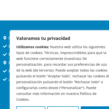
HORARIO AYUNTAMIENTO
Valoramos tu privacidad
L,X,J,V 9 a 14h
Utilizamos cookies:
Nuestra web utiliza los siguientes
tipos de cookies: Técnicas, imprescindibles para que la
MARTES cerrado atención presencial
web funcione correctamente (nuestras); De
HORARIO ARQUITECTO
personalización, para recordar sus preferencias de uso
de la web (de terceros). Puede aceptar todas las cookies
Presencial jueves 12h a 14:30
pulsando el botón “Aceptar todo”, rechazar las cookies d
att. telefónica jueves 10 a 14:30h.
personalización pulsando el botón "Rechazar todo" o
configurarlas como desee ("Personalizar"). Puede
consultar más información en nuestra Política de
Cookies.