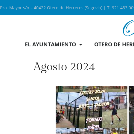
Pza. Mayor s/n – 40422 Otero de Herreros (Segovia) | T. 921 483 0
EL AYUNTAMIENTO
OTERO DE HER
Agosto 2024