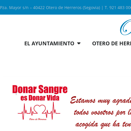
Pza. Mayor s/n – 40422 Otero de Herreros (Segovia) | T. 921 483 0
EL AYUNTAMIENTO
OTERO DE HER