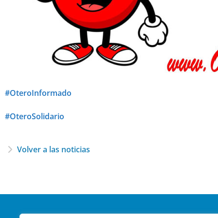
#OteroInformado
#OteroSolidario
Volver a las noticias