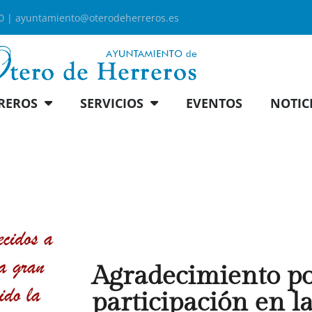
00 |
ayuntamiento@oterodeherreros.es
REROS
SERVICIOS
EVENTOS
NOTIC
Agradecimiento po
participación en l