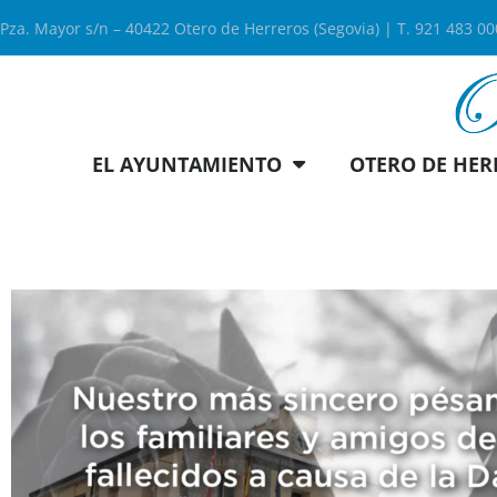
Pza. Mayor s/n – 40422 Otero de Herreros (Segovia) | T. 921 483 0
EL AYUNTAMIENTO
OTERO DE HER