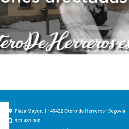
Plaza Mayor, 1 · 40422 Otero de Herreros · Segovia
921 483 000