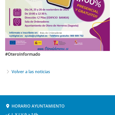
#OteroInformado
Volver a las noticias
HORARIO AYUNTAMIENTO
L,X,J,V 9 a 14h