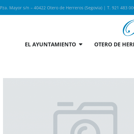
Pza. Mayor s/n – 40422 Otero de Herreros (Segovia) | T. 921 483 0
EL AYUNTAMIENTO
OTERO DE HER