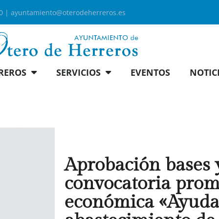
00 |
ayuntamiento@oterodeherreros.es
REROS
SERVICIOS
EVENTOS
NOTIC
Aprobación bases 
convocatoria pro
económica «Ayuda