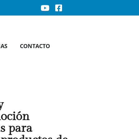
IAS
CONTACTO
y
moción
s para