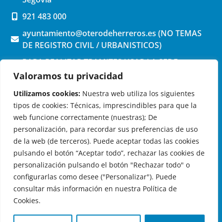
921 483 000
ayuntamiento@oterodeherreros.es (NO TEMAS
DE REGISTRO CIVIL / URBANISTICOS)
PARA REALIZAR TRAMITES USAR LA SEDE
ELECTRONICA (pinchar aquí)
Valoramos tu privacidad
Utilizamos cookies:
Nuestra web utiliza los siguientes
tipos de cookies: Técnicas, imprescindibles para que la
web funcione correctamente (nuestras); De
personalización, para recordar sus preferencias de uso
de la web (de terceros). Puede aceptar todas las cookies
OTERO DE HERREROS EN LAS REDES
pulsando el botón “Aceptar todo”, rechazar las cookies de
personalización pulsando el botón "Rechazar todo" o
configurarlas como desee ("Personalizar"). Puede
consultar más información en nuestra Política de
Cookies.
© 2026 Ayuntamiento de Otero de Herreros
Aviso Legal
|
Política de Privacidad
|
Política de Cookies
|