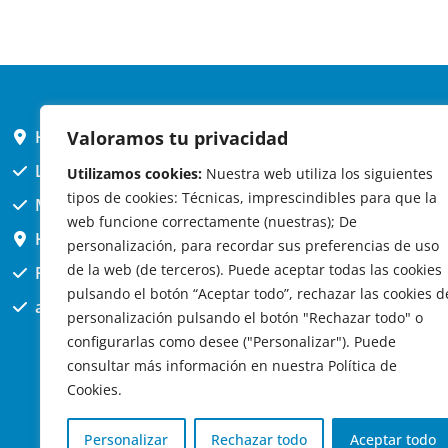
HORARIO AYUNTAMIENTO
Valoramos tu privacidad
L,X,J,V 9 a 14h
Utilizamos cookies:
Nuestra web utiliza los siguientes
tipos de cookies: Técnicas, imprescindibles para que la
MARTES cerrado atención presencial
web funcione correctamente (nuestras); De
HORARIO ARQUITECTO
personalización, para recordar sus preferencias de uso
de la web (de terceros). Puede aceptar todas las cookies
Presencial jueves 12h a 14:30
pulsando el botón “Aceptar todo”, rechazar las cookies d
att. telefónica jueves 10 a 14:30h.
personalización pulsando el botón "Rechazar todo" o
configurarlas como desee ("Personalizar"). Puede
consultar más información en nuestra Política de
Cookies.
Personalizar
Rechazar todo
Aceptar todo