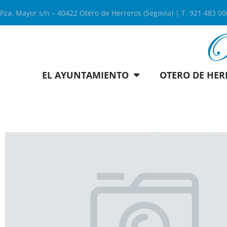
Pza. Mayor s/n – 40422 Otero de Herreros (Segovia) | T. 921 483 0
EL AYUNTAMIENTO
OTERO DE HER