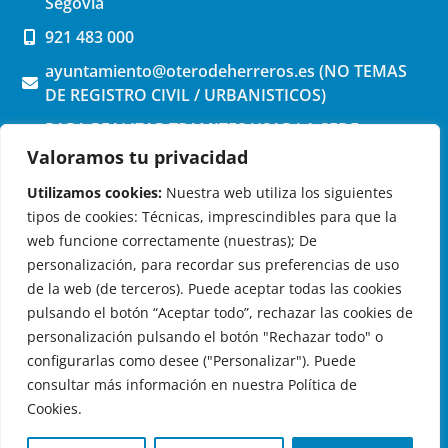
Segovia
921 483 000
ayuntamiento@oterodeherreros.es (NO TEMAS
DE REGISTRO CIVIL / URBANISTICOS)
PARA REALIZAR TRAMITES USAR LA SEDE
ELECTRONICA (pinchar aquí)
Valoramos tu privacidad
Utilizamos cookies:
Nuestra web utiliza los siguientes
tipos de cookies: Técnicas, imprescindibles para que la
web funcione correctamente (nuestras); De
personalización, para recordar sus preferencias de uso
de la web (de terceros). Puede aceptar todas las cookies
OTERO DE HERREROS EN LAS REDES
pulsando el botón “Aceptar todo”, rechazar las cookies de
personalización pulsando el botón "Rechazar todo" o
configurarlas como desee ("Personalizar"). Puede
consultar más información en nuestra Política de
Cookies.
© 2026 Ayuntamiento de Otero de Herreros
Aviso Legal
|
Política de Privacidad
|
Política de Cookies
|