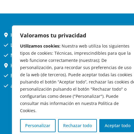
HORARIO AYUNTAMIENTO
Valoramos tu privacidad
L,X,J,V 9 a 14h
Utilizamos cookies:
Nuestra web utiliza los siguientes
tipos de cookies: Técnicas, imprescindibles para que la
MARTES cerrado atención presencial
web funcione correctamente (nuestras); De
HORARIO ARQUITECTO
personalización, para recordar sus preferencias de uso
de la web (de terceros). Puede aceptar todas las cookies
Presencial jueves 12h a 14:30
pulsando el botón “Aceptar todo”, rechazar las cookies d
att. telefónica jueves 10 a 14:30h.
personalización pulsando el botón "Rechazar todo" o
configurarlas como desee ("Personalizar"). Puede
consultar más información en nuestra Política de
Cookies.
Personalizar
Rechazar todo
Aceptar todo