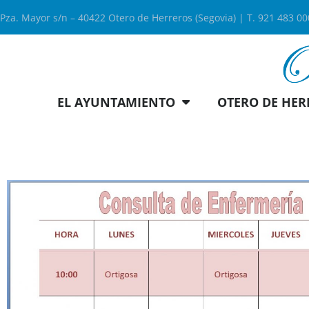
Pza. Mayor s/n – 40422 Otero de Herreros (Segovia) | T. 921 483 0
EL AYUNTAMIENTO
OTERO DE HER