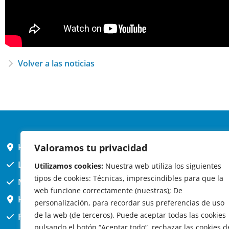
Volver a las noticias
HORARIO AYUNTAMIENTO
Valoramos tu privacidad
L,X,J,V 9 a 14h
Utilizamos cookies:
Nuestra web utiliza los siguientes
tipos de cookies: Técnicas, imprescindibles para que la
MARTES cerrado atención presencial
web funcione correctamente (nuestras); De
HORARIO ARQUITECTO
personalización, para recordar sus preferencias de uso
de la web (de terceros). Puede aceptar todas las cookies
Presencial jueves 12h a 14:30
pulsando el botón “Aceptar todo”, rechazar las cookies d