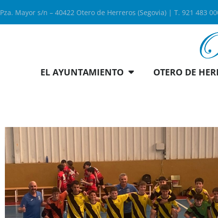
Pza. Mayor s/n – 40422 Otero de Herreros (Segovia) | T. 921 483 0
EL AYUNTAMIENTO
OTERO DE HER