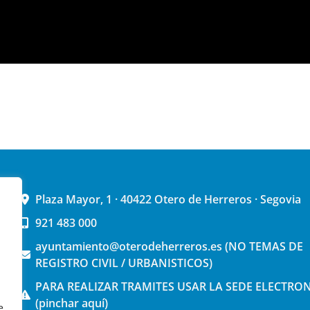
Plaza Mayor, 1 · 40422 Otero de Herreros · Segovia
921 483 000
ayuntamiento@oterodeherreros.es (NO TEMAS DE
REGISTRO CIVIL / URBANISTICOS)
PARA REALIZAR TRAMITES USAR LA SEDE ELECTRO
(pinchar aquí)
e