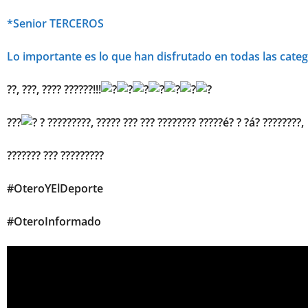
*Senior TERCEROS
Lo importante es lo que han disfrutado en todas las categ
??, ???, ???? ??????!!!
???
? ?????????, ????? ??? ??? ???????? ?????é? ? ?á? ????????,
??????? ??? ?????????
#OteroYElDeporte
#OteroInformado