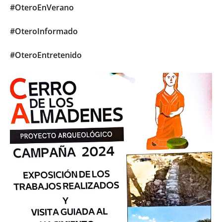
#OteroEnVerano
#OteroInformado
#OteroEntretenido