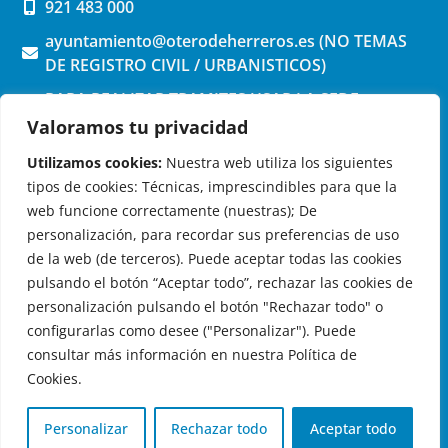
921 483 000
ayuntamiento@oterodeherreros.es (NO TEMAS
DE REGISTRO CIVIL / URBANISTICOS)
PARA REALIZAR TRAMITES USAR LA SEDE
ELECTRONICA (pinchar aquí)
Valoramos tu privacidad
Utilizamos cookies:
Nuestra web utiliza los siguientes
tipos de cookies: Técnicas, imprescindibles para que la
web funcione correctamente (nuestras); De
personalización, para recordar sus preferencias de uso
de la web (de terceros). Puede aceptar todas las cookies
OTERO DE HERREROS EN LAS REDES
pulsando el botón “Aceptar todo”, rechazar las cookies de
personalización pulsando el botón "Rechazar todo" o
configurarlas como desee ("Personalizar"). Puede
consultar más información en nuestra Política de
Cookies.
© 2026 Ayuntamiento de Otero de Herreros
Aviso Legal
|
Política de Privacidad
|
Política de Cookies
|
Personalizar
Rechazar todo
Aceptar todo
Registro de actividades de tratamiento
| Diseño:
Globales