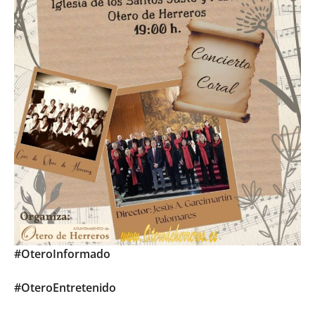
#OteroInformado
#OteroEntretenido