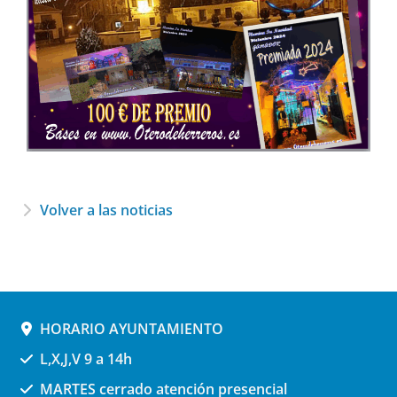
Volver a las noticias
HORARIO AYUNTAMIENTO
L,X,J,V 9 a 14h
MARTES cerrado atención presencial