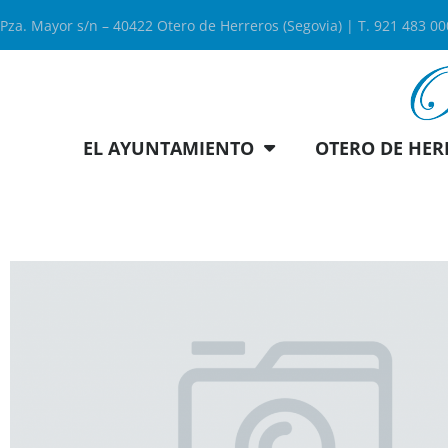
Pza. Mayor s/n – 40422 Otero de Herreros (Segovia) | T. 921 483 0
EL AYUNTAMIENTO
OTERO DE HER