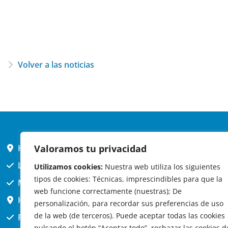
Volver a las noticias
HORARIO AYUNTAMIENTO
Valoramos tu privacidad
L,X,J,V 9 a 14h
Utilizamos cookies:
Nuestra web utiliza los siguientes
tipos de cookies: Técnicas, imprescindibles para que la
MARTES cerrado atención presencial
web funcione correctamente (nuestras); De
HORARIO ARQUITECTO
personalización, para recordar sus preferencias de uso
de la web (de terceros). Puede aceptar todas las cookies
Presencial jueves 12h a 14:30
pulsando el botón “Aceptar todo”, rechazar las cookies d