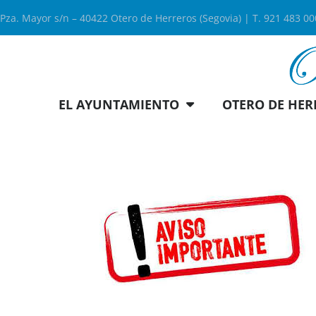
Pza. Mayor s/n – 40422 Otero de Herreros (Segovia) | T. 921 483 0
EL AYUNTAMIENTO
OTERO DE HER