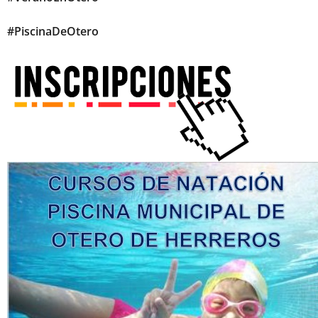
#PiscinaDeOtero