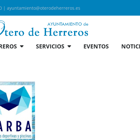
00 |
ayuntamiento@oterodeherreros.es
REROS
SERVICIOS
EVENTOS
NOTIC