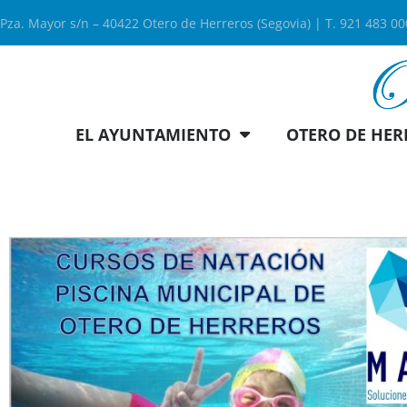
Pza. Mayor s/n – 40422 Otero de Herreros (Segovia) | T. 921 483 0
EL AYUNTAMIENTO
OTERO DE HER