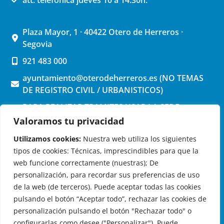
att. telefónica jueves 10 a 14:30h.
Plaza Mayor, 1 · 40422 Otero de Herreros ·
Segovia
921 483 000
ayuntamiento@oterodeherreros.es (NO TEMAS
DE REGISTRO CIVIL / URBANISTICOS)
PARA REALIZAR TRAMITES USAR LA SEDE
ELECTRONICA (pinchar aquí)
Valoramos tu privacidad
Utilizamos cookies:
Nuestra web utiliza los siguientes
tipos de cookies: Técnicas, imprescindibles para que la
web funcione correctamente (nuestras); De
personalización, para recordar sus preferencias de uso
de la web (de terceros). Puede aceptar todas las cookies
OTERO DE HERREROS EN LAS REDES
pulsando el botón “Aceptar todo”, rechazar las cookies de
personalización pulsando el botón "Rechazar todo" o
configurarlas como desee ("Personalizar"). Puede