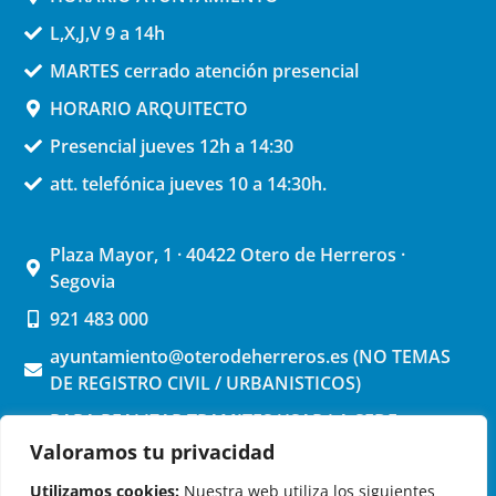
L,X,J,V 9 a 14h
MARTES cerrado atención presencial
HORARIO ARQUITECTO
Presencial jueves 12h a 14:30
att. telefónica jueves 10 a 14:30h.
Plaza Mayor, 1 · 40422 Otero de Herreros ·
Segovia
921 483 000
ayuntamiento@oterodeherreros.es (NO TEMAS
DE REGISTRO CIVIL / URBANISTICOS)
PARA REALIZAR TRAMITES USAR LA SEDE
ELECTRONICA (pinchar aquí)
Valoramos tu privacidad
Utilizamos cookies:
Nuestra web utiliza los siguientes