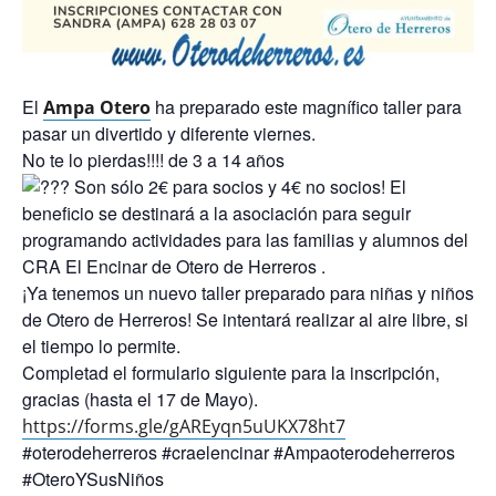
El
ha preparado este magnífico taller para
Ampa Otero
pasar un divertido y diferente viernes.
No te lo pierdas!!!! de 3 a 14 años
Son sólo 2€ para socios y 4€ no socios! El
beneficio se destinará a la asociación para seguir
programando actividades para las familias y alumnos del
CRA El Encinar de Otero de Herreros .
¡Ya tenemos un nuevo taller preparado para niñas y niños
de Otero de Herreros! Se intentará realizar al aire libre, si
el tiempo lo permite.
Completad el formulario siguiente para la inscripción,
gracias (hasta el 17 de Mayo).
https://forms.gle/gAREyqn5uUKX78ht7
#oterodeherreros #craelencinar #Ampaoterodeherreros
#OteroYSusNiños