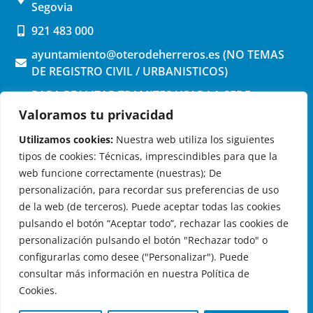
Segovia
921 483 000
ayuntamiento@oterodeherreros.es (NO TEMAS
DE REGISTRO CIVIL / URBANISTICOS)
PARA REALIZAR TRAMITES USAR LA SEDE
ELECTRONICA (pinchar aquí)
Valoramos tu privacidad
Utilizamos cookies:
Nuestra web utiliza los siguientes
tipos de cookies: Técnicas, imprescindibles para que la
web funcione correctamente (nuestras); De
personalización, para recordar sus preferencias de uso
de la web (de terceros). Puede aceptar todas las cookies
OTERO DE HERREROS EN LAS REDES
pulsando el botón “Aceptar todo”, rechazar las cookies de
personalización pulsando el botón "Rechazar todo" o
configurarlas como desee ("Personalizar"). Puede
consultar más información en nuestra Política de
Cookies.
© 2026 Ayuntamiento de Otero de Herreros
Aviso Legal
|
Política de Privacidad
|
Política de Cookies
|