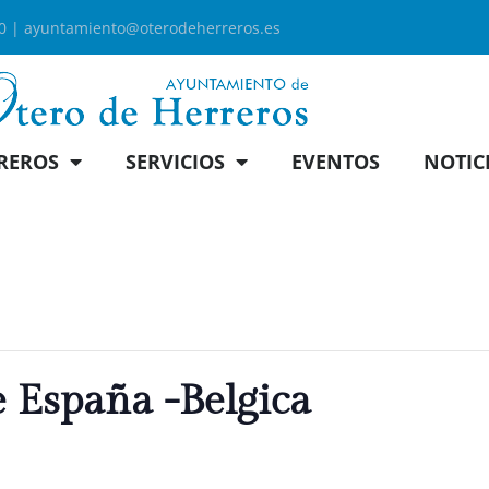
00 |
ayuntamiento@oterodeherreros.es
REROS
SERVICIOS
EVENTOS
NOTIC
e España -Belgica