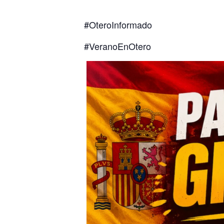
#OteroInformado
#VeranoEnOtero