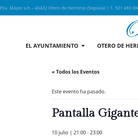
Pza. Mayor s/n – 40422 Otero de Herreros (Segovia) | T. 921 483 0
EL AYUNTAMIENTO
OTERO DE HER
« Todos los Eventos
Este evento ha pasado.
Pantalla Gigant
10 julio | 21:00
-
23:00