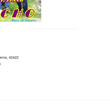
reros
,
40422
p