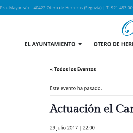
Pza. Mayor s/n – 40422 Otero de Herreros (Segovia) | T. 921 483 0
EL AYUNTAMIENTO
OTERO DE HER
« Todos los Eventos
Este evento ha pasado.
Actuación el C
29 julio 2017 | 22:00