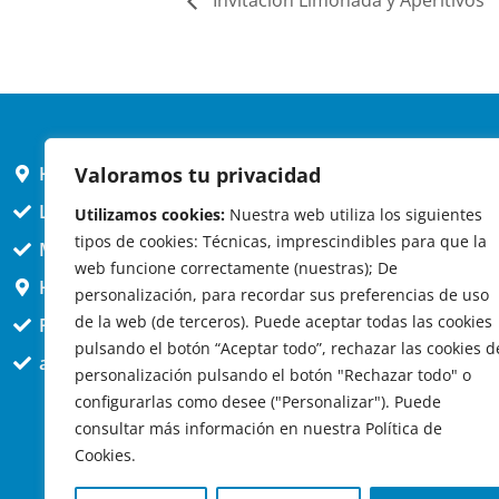
Invitación Limonada y Aperitivos
Valoramos tu privacidad
HORARIO AYUNTAMIENTO
L,X,J,V 9 a 14h
Utilizamos cookies:
Nuestra web utiliza los siguientes
tipos de cookies: Técnicas, imprescindibles para que la
MARTES cerrado atención presencial
web funcione correctamente (nuestras); De
HORARIO ARQUITECTO
personalización, para recordar sus preferencias de uso
de la web (de terceros). Puede aceptar todas las cookies
Presencial jueves 12h a 14:30
pulsando el botón “Aceptar todo”, rechazar las cookies d
att. telefónica jueves 10 a 14:30h.
personalización pulsando el botón "Rechazar todo" o
configurarlas como desee ("Personalizar"). Puede
consultar más información en nuestra Política de
Cookies.