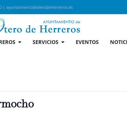
00 |
ayuntamiento@oterodeherreros.es
REROS
SERVICIOS
EVENTOS
NOTIC
armocho