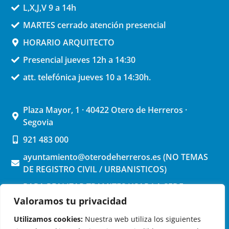
L,X,J,V 9 a 14h
MARTES cerrado atención presencial
HORARIO ARQUITECTO
Presencial jueves 12h a 14:30
att. telefónica jueves 10 a 14:30h.
Plaza Mayor, 1 · 40422 Otero de Herreros ·
Segovia
921 483 000
ayuntamiento@oterodeherreros.es (NO TEMAS
DE REGISTRO CIVIL / URBANISTICOS)
PARA REALIZAR TRAMITES USAR LA SEDE
ELECTRONICA (pinchar aquí)
Valoramos tu privacidad
Utilizamos cookies:
Nuestra web utiliza los siguientes