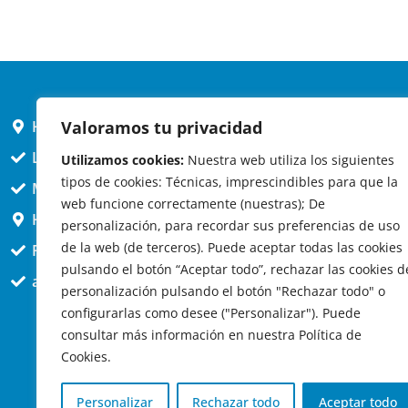
Valoramos tu privacidad
HORARIO AYUNTAMIENTO
L,X,J,V 9 a 14h
Utilizamos cookies:
Nuestra web utiliza los siguientes
tipos de cookies: Técnicas, imprescindibles para que la
MARTES cerrado atención presencial
web funcione correctamente (nuestras); De
HORARIO ARQUITECTO
personalización, para recordar sus preferencias de uso
de la web (de terceros). Puede aceptar todas las cookies
Presencial jueves 12h a 14:30
pulsando el botón “Aceptar todo”, rechazar las cookies d
att. telefónica jueves 10 a 14:30h.
personalización pulsando el botón "Rechazar todo" o
configurarlas como desee ("Personalizar"). Puede
consultar más información en nuestra Política de
Cookies.
Personalizar
Rechazar todo
Aceptar todo