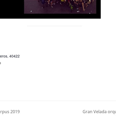
reros
,
40422
p
orpus 2019
Gran Velada orqu