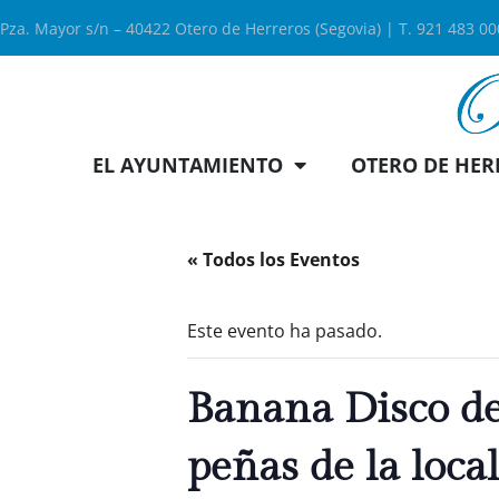
Pza. Mayor s/n – 40422 Otero de Herreros (Segovia) | T. 921 483 0
EL AYUNTAMIENTO
OTERO DE HER
« Todos los Eventos
Este evento ha pasado.
Banana Disco des
peñas de la loca