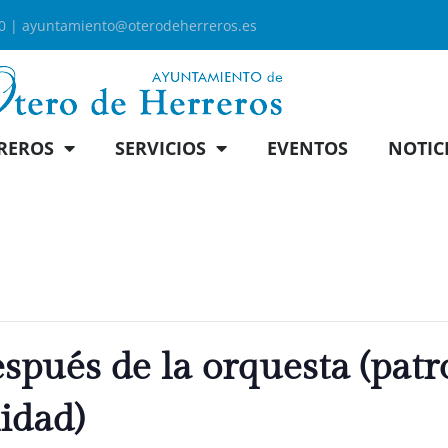
00 |
ayuntamiento@oterodeherreros.es
REROS
SERVICIOS
EVENTOS
NOTIC
pués de la orquesta (patr
lidad)