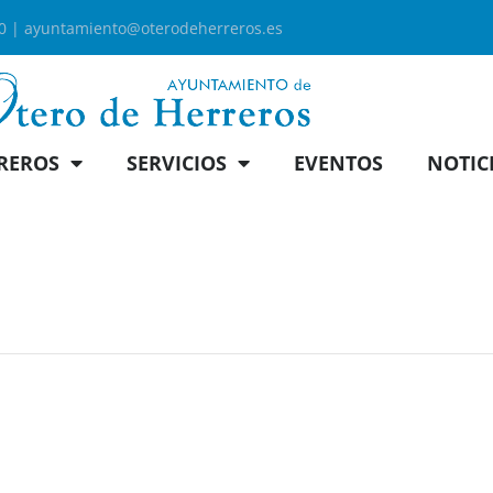
00 |
ayuntamiento@oterodeherreros.es
REROS
SERVICIOS
EVENTOS
NOTIC