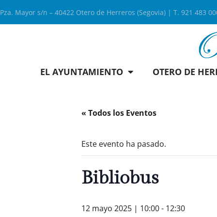
Pza. Mayor s/n – 40422 Otero de Herreros (Segovia) | T. 921 483 0
EL AYUNTAMIENTO
OTERO DE HER
« Todos los Eventos
Este evento ha pasado.
Bibliobus
12 mayo 2025 | 10:00
-
12:30