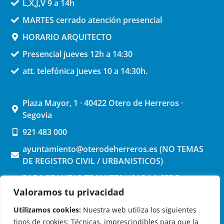
L,X,J,V 9 a 14h
MARTES cerrado atención presencial
HORARIO ARQUITECTO
Presencial jueves 12h a 14:30
att. telefónica jueves 10 a 14:30h.
Plaza Mayor, 1 · 40422 Otero de Herreros ·
Segovia
921 483 000
ayuntamiento@oterodeherreros.es (NO TEMAS
DE REGISTRO CIVIL / URBANISTICOS)
PARA REALIZAR TRAMITES USAR LA SEDE
ELECTRONICA (pinchar aquí)
Valoramos tu privacidad
Utilizamos cookies:
Nuestra web utiliza los siguientes
tipos de cookies: Técnicas, imprescindibles para que la