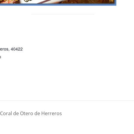
reros
,
40422
p
oral de Otero de Herreros