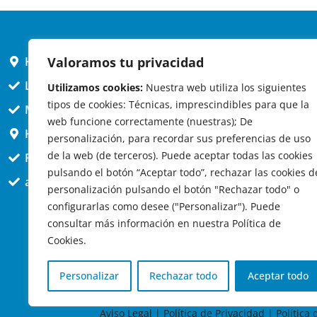
Valoramos tu privacidad
HORARIO AYUNTAMIENTO
L,X,J,V 9 a 14h
Utilizamos cookies:
Nuestra web utiliza los siguientes
tipos de cookies: Técnicas, imprescindibles para que la
MARTES cerrado atención presencial
web funcione correctamente (nuestras); De
HORARIO ARQUITECTO
personalización, para recordar sus preferencias de uso
de la web (de terceros). Puede aceptar todas las cookies
Presencial jueves 12h a 14:30
pulsando el botón “Aceptar todo”, rechazar las cookies d
att. telefónica jueves 10 a 14:30h.
personalización pulsando el botón "Rechazar todo" o
configurarlas como desee ("Personalizar"). Puede
consultar más información en nuestra Política de
Cookies.
Personalizar
Rechazar todo
Aceptar todo
© 2
Aviso Legal
|
Política de Privacidad
|
Política