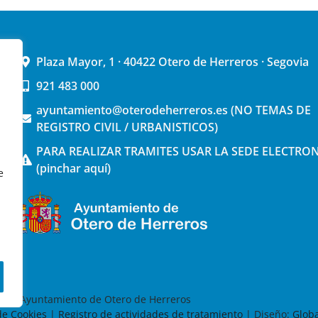
Plaza Mayor, 1 · 40422 Otero de Herreros · Segovia
921 483 000
ayuntamiento@oterodeherreros.es (NO TEMAS DE
REGISTRO CIVIL / URBANISTICOS)
PARA REALIZAR TRAMITES USAR LA SEDE ELECTRO
(pinchar aquí)
e
026 Ayuntamiento de Otero de Herreros
 de Cookies
|
Registro de actividades de tratamiento
| Diseño:
Globa