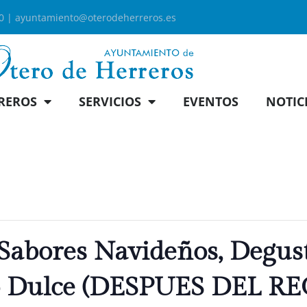
00 |
ayuntamiento@oterodeherreros.es
REROS
SERVICIOS
EVENTOS
NOTIC
bores Navideños, Degust
o Dulce (DESPUES DEL R