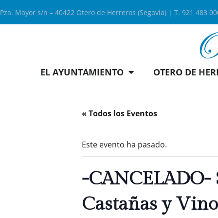
Pza. Mayor s/n – 40422 Otero de Herreros (Segovia) | T. 921 483 0
EL AYUNTAMIENTO
OTERO DE HER
« Todos los Eventos
Este evento ha pasado.
-CANCELADO- Sa
Castañas y Vin