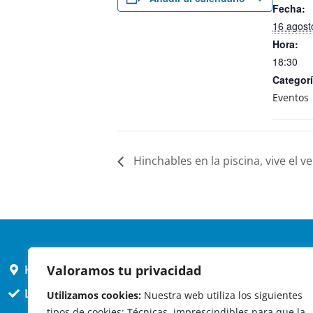
Fecha:
16 agost
Hora:
18:30
Categorí
Eventos
Hinchables en la piscina, vive el v
HORARIO AYUNTAMIENTO
Valoramos tu privacidad
L,X,J,V 9 a 14h
Utilizamos cookies:
Nuestra web utiliza los siguientes
tipos de cookies: Técnicas, imprescindibles para que la