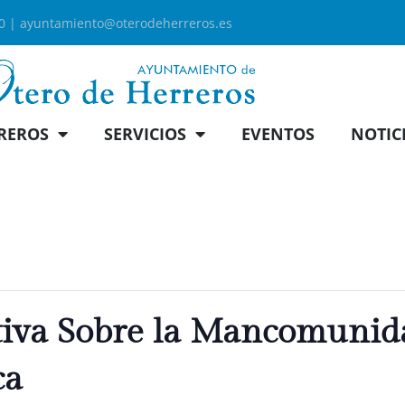
00 |
ayuntamiento@oterodeherreros.es
REROS
SERVICIOS
EVENTOS
NOTIC
tiva Sobre la Mancomuni
ca