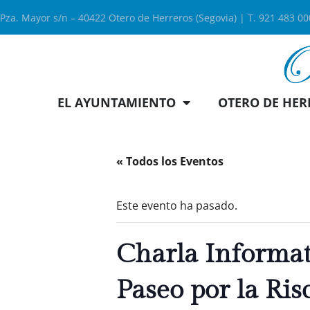
Pza. Mayor s/n – 40422 Otero de Herreros (Segovia) | T. 921 483 0
EL AYUNTAMIENTO
OTERO DE HER
« Todos los Eventos
Este evento ha pasado.
Charla Informa
Paseo por la Ris