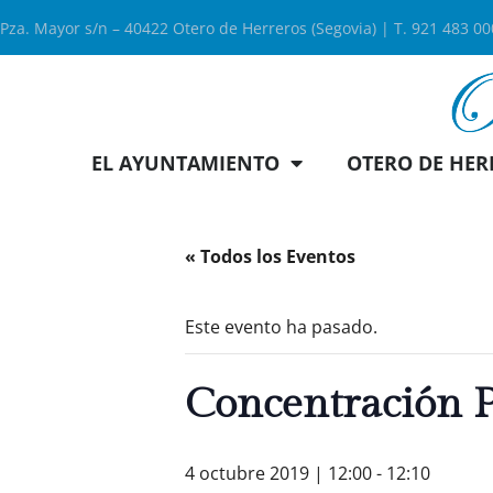
Pza. Mayor s/n – 40422 Otero de Herreros (Segovia) | T. 921 483 0
EL AYUNTAMIENTO
OTERO DE HER
« Todos los Eventos
Este evento ha pasado.
Concentración P
4 octubre 2019 | 12:00
-
12:10