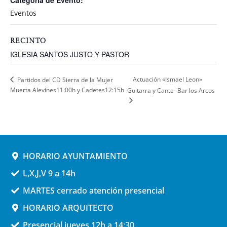
Categoría de Evento:
Eventos
RECINTO
IGLESIA SANTOS JUSTO Y PASTOR
Actuación «Ismael Leon»
Partidos del CD Sierra de la Mujer
Muerta Alevines11:00h y Cadetes12:15h
Guitarra y Cante- Bar los Arcos
HORARIO AYUNTAMIENTO
L,X,J,V 9 a 14h
MARTES cerrado atención presencial
HORARIO ARQUITECTO
Presencial jueves 12h a 14:30