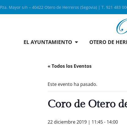
Pza. Mayor s/n – 40422 Otero de Herreros (Segovia) | T. 921 483 0
EL AYUNTAMIENTO
OTERO DE HER
« Todos los Eventos
Este evento ha pasado.
Coro de Otero d
22 diciembre 2019 | 11:45
-
14:00