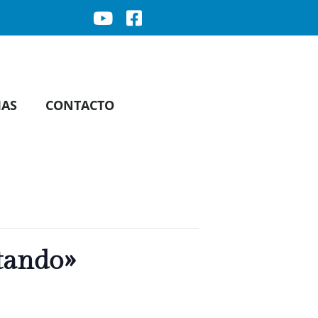
IAS
CONTACTO
tando»