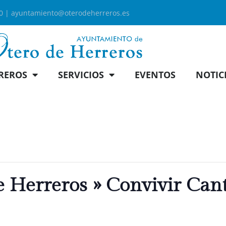
00 |
ayuntamiento@oterodeherreros.es
REROS
SERVICIOS
EVENTOS
NOTIC
e Herreros » Convivir Can