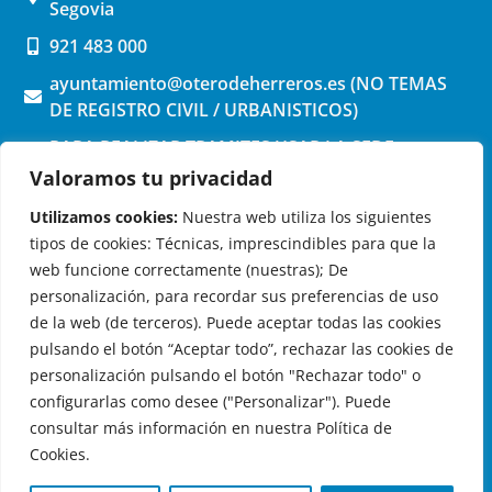
Segovia
921 483 000
ayuntamiento@oterodeherreros.es (NO TEMAS
DE REGISTRO CIVIL / URBANISTICOS)
PARA REALIZAR TRAMITES USAR LA SEDE
ELECTRONICA (pinchar aquí)
Valoramos tu privacidad
Utilizamos cookies:
Nuestra web utiliza los siguientes
tipos de cookies: Técnicas, imprescindibles para que la
web funcione correctamente (nuestras); De
personalización, para recordar sus preferencias de uso
de la web (de terceros). Puede aceptar todas las cookies
OTERO DE HERREROS EN LAS REDES
pulsando el botón “Aceptar todo”, rechazar las cookies de
personalización pulsando el botón "Rechazar todo" o
configurarlas como desee ("Personalizar"). Puede
consultar más información en nuestra Política de
Cookies.
© 2026 Ayuntamiento de Otero de Herreros
Aviso Legal
|
Política de Privacidad
|
Política de Cookies
|