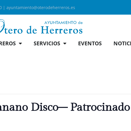
00 |
ayuntamiento@oterodeherreros.es
REROS
SERVICIOS
EVENTOS
NOTIC
nano Disco– Patrocinado 