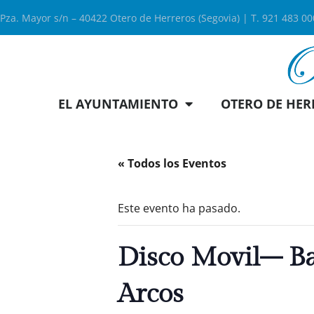
Pza. Mayor s/n – 40422 Otero de Herreros (Segovia) | T. 921 483 0
EL AYUNTAMIENTO
OTERO DE HER
« Todos los Eventos
Este evento ha pasado.
Disco Movil– Ba
Arcos