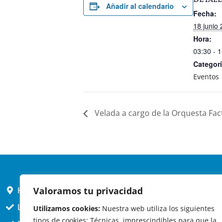
DETALL
Añadir al calendario
Fecha:
18 junio
Hora:
03:30 - 
Categorí
Eventos
Velada a cargo de la Orquesta Fac
HORARIO AYUNTAMIENTO
Valoramos tu privacidad
L,X,J,V 9 a 14h
Utilizamos cookies:
Nuestra web utiliza los siguientes
tipos de cookies: Técnicas, imprescindibles para que la