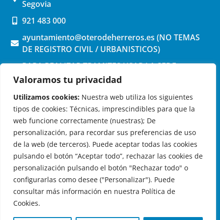
Segovia
921 483 000
ayuntamiento@oterodeherreros.es (NO TEMAS
DE REGISTRO CIVIL / URBANISTICOS)
PARA REALIZAR TRAMITES USAR LA SEDE
ELECTRONICA (pinchar aquí)
Valoramos tu privacidad
Utilizamos cookies:
Nuestra web utiliza los siguientes
tipos de cookies: Técnicas, imprescindibles para que la
web funcione correctamente (nuestras); De
personalización, para recordar sus preferencias de uso
de la web (de terceros). Puede aceptar todas las cookies
OTERO DE HERREROS EN LAS REDES
pulsando el botón “Aceptar todo”, rechazar las cookies de
personalización pulsando el botón "Rechazar todo" o
configurarlas como desee ("Personalizar"). Puede
consultar más información en nuestra Política de
Cookies.
© 2026 Ayuntamiento de Otero de Herreros
Aviso Legal
|
Política de Privacidad
|
Política de Cookies
|