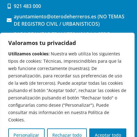
921 483 000
ayuntamiento@oterodeherreros.es (NO TEMAS
DE REGISTRO CIVIL / URBANISTICOS)
PARA REALIZAR TRAMITES USAR LA SEDE
ELECTRONICA (pinchar aquí)
Valoramos tu privacidad
Utilizamos cookies:
Nuestra web utiliza los siguientes
tipos de cookies: Técnicas, imprescindibles para que la
web funcione correctamente (nuestras); De
personalización, para recordar sus preferencias de uso
de la web (de terceros). Puede aceptar todas las cookies
OTERO DE HERREROS EN LAS REDES
pulsando el botón “Aceptar todo”, rechazar las cookies de
personalización pulsando el botón "Rechazar todo" o
configurarlas como desee ("Personalizar"). Puede
consultar más información en nuestra Política de
Cookies.
© 2026 Ayuntamiento de Otero de Herreros
Aviso Legal
|
Política de Privacidad
|
Política de Cookies
|
Personalizar
Rechazar todo
Aceptar todo
Registro de actividades de tratamiento
| Diseño:
Globales