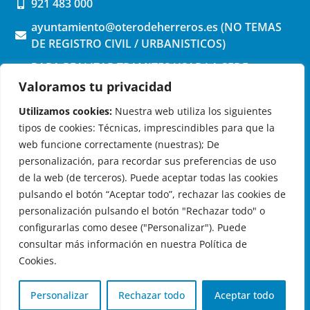
921 483 000
ayuntamiento@oterodeherreros.es (NO TEMAS
DE REGISTRO CIVIL / URBANISTICOS)
PARA REALIZAR TRAMITES USAR LA SEDE
ELECTRONICA (pinchar aquí)
Valoramos tu privacidad
Utilizamos cookies:
Nuestra web utiliza los siguientes
tipos de cookies: Técnicas, imprescindibles para que la
web funcione correctamente (nuestras); De
personalización, para recordar sus preferencias de uso
de la web (de terceros). Puede aceptar todas las cookies
OTERO DE HERREROS EN LAS REDES
pulsando el botón “Aceptar todo”, rechazar las cookies de
personalización pulsando el botón "Rechazar todo" o
configurarlas como desee ("Personalizar"). Puede
consultar más información en nuestra Política de
Cookies.
© 2026 Ayuntamiento de Otero de Herreros
Aviso Legal
|
Política de Privacidad
|
Política de Cookies
|
Personalizar
Rechazar todo
Aceptar todo
Registro de actividades de tratamiento
| Diseño:
Globales