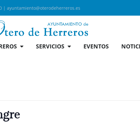
00 |
ayuntamiento@oterodeherreros.es
REROS
SERVICIOS
EVENTOS
NOTIC
ngre