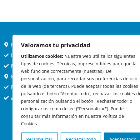
HORARIO AYUNTAMIENTO
Valoramos tu privacidad
L,X,J,V 9 a 14h
Utilizamos cookies:
Nuestra web utiliza los siguientes
tipos de cookies: Técnicas, imprescindibles para que la
MARTES cerrado atención presencial
web funcione correctamente (nuestras); De
HORARIO ARQUITECTO
personalización, para recordar sus preferencias de uso
de la web (de terceros). Puede aceptar todas las cookies
Presencial jueves 12h a 14:30
pulsando el botón “Aceptar todo”, rechazar las cookies d
att. telefónica jueves 10 a 14:30h.
personalización pulsando el botón "Rechazar todo" o
configurarlas como desee ("Personalizar"). Puede
consultar más información en nuestra Política de
Cookies.
Personalizar
Rechazar todo
Aceptar todo