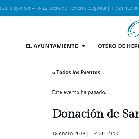
Pza. Mayor s/n – 40422 Otero de Herreros (Segovia) | T. 921 483 0
EL AYUNTAMIENTO
OTERO DE HER
« Todos los Eventos
Este evento ha pasado.
Donación de Sa
18 enero 2018 | 16:00
-
21:00