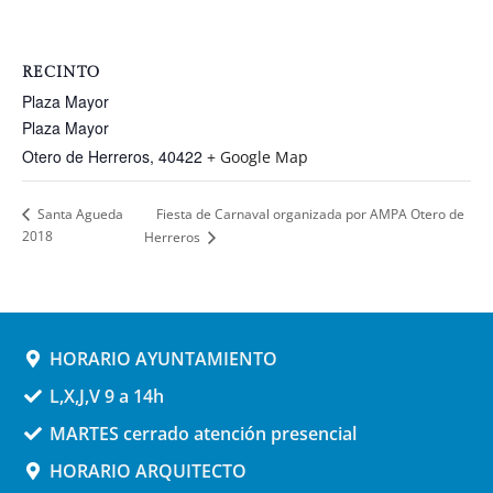
RECINTO
Plaza Mayor
Plaza Mayor
Otero de Herreros
,
40422
+ Google Map
Fiesta de Carnaval organizada por AMPA Otero de
Santa Agueda
2018
Herreros
HORARIO AYUNTAMIENTO
L,X,J,V 9 a 14h
MARTES cerrado atención presencial
HORARIO ARQUITECTO