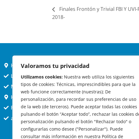
Finales Frontón y Trivial FBI Y U
2018-
Valoramos tu privacidad
HORARIO AYUNTAMIENTO
L,X,J,V 9 a 14h
Utilizamos cookies:
Nuestra web utiliza los siguientes
tipos de cookies: Técnicas, imprescindibles para que la
MARTES cerrado atención presencial
web funcione correctamente (nuestras); De
HORARIO ARQUITECTO
personalización, para recordar sus preferencias de uso
de la web (de terceros). Puede aceptar todas las cookies
Presencial jueves 12h a 14:30
pulsando el botón “Aceptar todo”, rechazar las cookies d
att. telefónica jueves 10 a 14:30h.
personalización pulsando el botón "Rechazar todo" o
configurarlas como desee ("Personalizar"). Puede
consultar más información en nuestra Política de