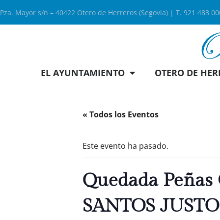
Pza. Mayor s/n – 40422 Otero de Herreros (Segovia) | T. 921 483 0
EL AYUNTAMIENTO
OTERO DE HER
« Todos los Eventos
Este evento ha pasado.
Quedada Peñas 
SANTOS JUSTO 