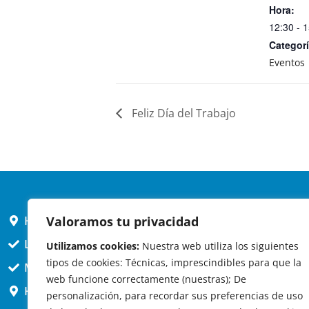
Hora:
12:30 - 
Categorí
Eventos
Feliz Día del Trabajo
HORARIO AYUNTAMIENTO
Valoramos tu privacidad
L,X,J,V 9 a 14h
Utilizamos cookies:
Nuestra web utiliza los siguientes
tipos de cookies: Técnicas, imprescindibles para que la
MARTES cerrado atención presencial
web funcione correctamente (nuestras); De
HORARIO ARQUITECTO
personalización, para recordar sus preferencias de uso