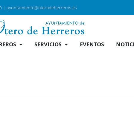
00 |
ayuntamiento@oterodeherreros.es
REROS
SERVICIOS
EVENTOS
NOTIC