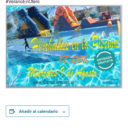
#VeranoEnOtero
Añadir al calendario