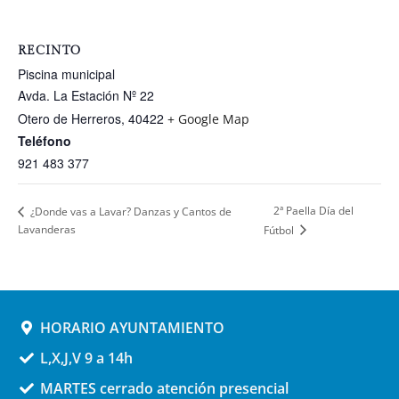
RECINTO
Piscina municipal
Avda. La Estación Nº 22
Otero de Herreros
,
40422
+ Google Map
Teléfono
921 483 377
2ª Paella Día del
¿Donde vas a Lavar? Danzas y Cantos de
Lavanderas
Fútbol
HORARIO AYUNTAMIENTO
L,X,J,V 9 a 14h
MARTES cerrado atención presencial